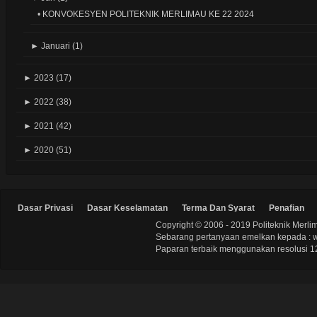
•
KONVOKESYEN POLITEKNIK MERLIMAU KE 22 2024
►
Januari
(1)
►
2023
(17)
►
2022
(38)
►
2021
(42)
►
2020
(51)
Dasar Privasi
Dasar Keselamatan
Terma Dan Syarat
Penafian
Copyright © 2006 - 2019 Politeknik Merli
Sebarang pertanyaan emelkan kepada : 
Paparan terbaik menggunakan resolusi 12