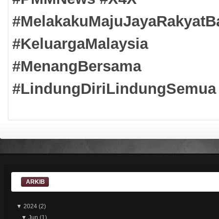
#MelakakuMajuJayaRakyatB
#KeluargaMalaysia
#MenangBersama
#LindungDiriLindungSemua
ARKIB
▼
2024
(2)
▼
Jun
(1)