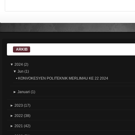
ARKIB
▼
2024
(2)
▼
Jun
(1)
•
KONVOKESYEN POLITEKNIK MERLIMAU KE 22 2024
►
Januari
(1)
►
2023
(17)
►
2022
(38)
►
2021
(42)