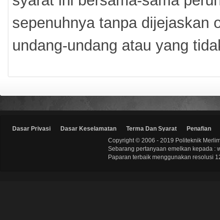
syarat ini bersama-sama perun
sepenuhnya tanpa dijejaskan 
undang-undang atau yang tida
Dasar Privasi
Dasar Keselamatan
Terma Dan Syarat
Penafian
Copyright © 2006 - 2019 Politeknik Merli
Sebarang pertanyaan emelkan kepada : 
Paparan terbaik menggunakan resolusi 12