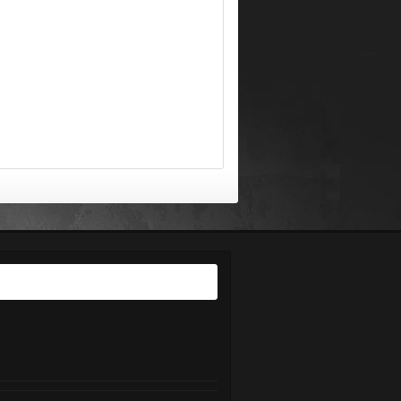
ayari Facebook Politeknik
erlimau.Tinggalkan jejak anda dengan
ike"
ik sini
akluman Penting Pelajar : Bagi
emudahkan sebarang urusan pertanyaan
erkenaan pendaftaran pelajar baharu dan
enior dan perkara berkaitan pelajar yang
in, sila hubungi:
el : 06-2636687
otline HEP PMM 011-56944427
ax : 06-2636678
mail : jhep[@]pmm.edu.my
ika anda terlupa katalaluan Sistem SPMP
ila emelkan nama, no.KP dan No.
endaftaran pelajar ke
ebmaster[@]pmm.edu.my
ja Suite Politeknik Merlimau
OOK NOW !