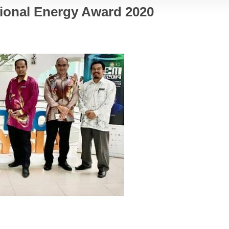
ional Energy Award 2020
M
m
b
s
la
T
H
F
E
J
s
P
w
Te
B
M
Te
C
E