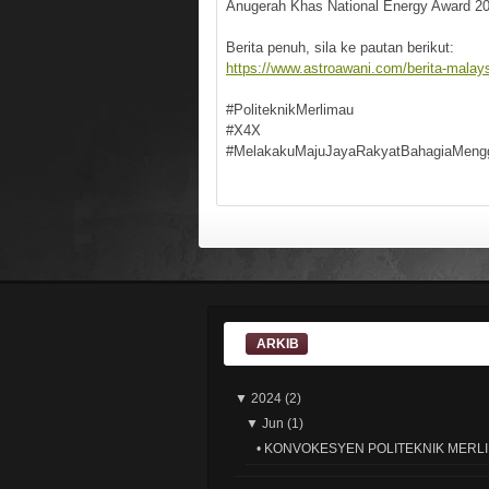
Anugerah Khas National Energy Award 20
Berita penuh, sila ke pautan berikut:
https://www.astroawani.com/berita-malay
#PoliteknikMerlimau
#X4X
#MelakakuMajuJayaRakyatBahagiaMeng
ARKIB
▼
2024
(2)
▼
Jun
(1)
•
KONVOKESYEN POLITEKNIK MERLI