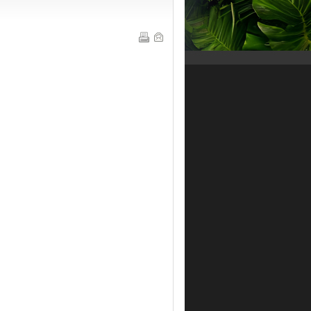
akluman Penting Pelajar : Bagi
emudahkan sebarang urusan pertanyaan
erkenaan pendaftaran pelajar baharu dan
enior dan perkara berkaitan pelajar yang
in, sila hubungi:
el : 06-2636687
otline HEP PMM 011-56944427
ax : 06-2636678
mail : jhep[@]pmm.edu.my
ika anda terlupa katalaluan Sistem SPMP
ila emelkan nama, no.KP dan No.
endaftaran pelajar ke
ebmaster[@]pmm.edu.my
ja Suite Politeknik Merlimau
OOK NOW !
akluman penempahan untuk penginapan
ja Suite Politeknik Merlimau sila hubungi :
ALL : 06-2636687
XT : 7022