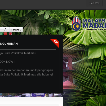
TETAPAN
ika anda terlupa katalaluan Sistem SPMP
ila emelkan nama, no.KP dan No.
endaftaran pelajar ke
ebmaster[@]pmm.edu.my
ENGUMUMAN
ja Suite Politeknik Merlimau
OOK NOW !
akluman penempahan untuk penginapan
ja Suite Politeknik Merlimau sila hubungi :
ALL : 06-2636687
XT : 7022
ayari Facebook Politeknik
erlimau.Tinggalkan jejak anda dengan
ike"
ik sini