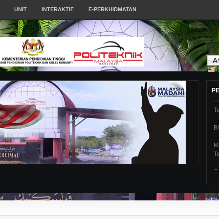
UNIT
INTERAKTIF
E-PERKHIDMATAN
J
s
P
w
P
Te
B
M
Te
C
E
L
M
"l
Kl