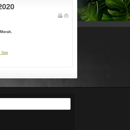
2020
akluman Penting Pelajar : Bagi
emudahkan sebarang urusan pertanyaan
erkenaan pendaftaran pelajar baharu dan
enior dan perkara berkaitan pelajar yang
in, sila hubungi:
 Merah.
el : 06-2636687
otline HEP PMM 011-56944427
ax : 06-2636678
k Sini
mail : jhep[@]pmm.edu.my
ika anda terlupa katalaluan Sistem SPMP
ila emelkan nama, no.KP dan No.
endaftaran pelajar ke
ebmaster[@]pmm.edu.my
ja Suite Politeknik Merlimau
OOK NOW !
akluman penempahan untuk penginapan
ja Suite Politeknik Merlimau sila hubungi :
ALL : 06-2636687