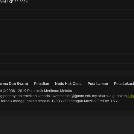
E
MAU KE 22 2024
L
M
"l
Kl
M
m
b
s
la
T
H
F
erma Dan Syarat
Penafian
Notis Hak Cipta
Peta Laman
Peta Lokasi
E
t © 2006 - 2019 Politeknik Merlimau Melaka.
J
g pertanyaan emelkan kepada : webmaster[@]pmm.edu.my atau sila gunakan
Adu
s
terbaik menggunakan resolusi 1280 x 800 dengan Mozilla FireFox 3.5.x.
P
w
Te
B