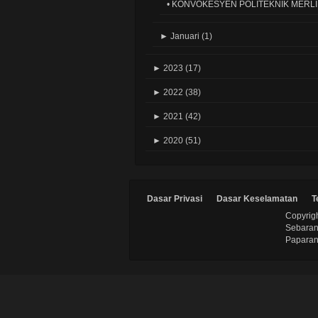
•
KONVOKESYEN POLITEKNIK MERLI
►
Januari
(1)
►
2023
(17)
►
2022
(38)
►
2021
(42)
►
2020
(51)
Dasar Privasi
Dasar Keselamatan
T
Copyrigh
Sebaran
Paparan 