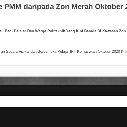
e PMM daripada Zon Merah Oktober 
M
m
b
s
la
au Bagi Pelajar Dan Warga Politeknik Yang Kini Berada Di Kawasan Zon
T
H
F
an Secara Fizikal dan Bersemuka Pelajar IPT Kemasukan Oktober 2020
Kli
E
J
s
P
w
Te
B
M
Te
C