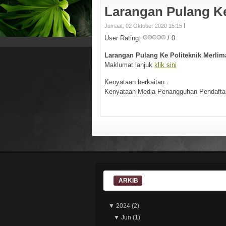
Larangan Pulang K
Jumaat, 02 Oktober 2020 15:15
User Rating:
/ 0
Larangan Pulang Ke Politeknik Merlim
Maklumat lanjuk
klik sini
Kenyataan berkaitan
:
Kenyataan Media Penangguhan Pendaftar
ARKIB
▼
2024
(2)
▼
Jun
(1)