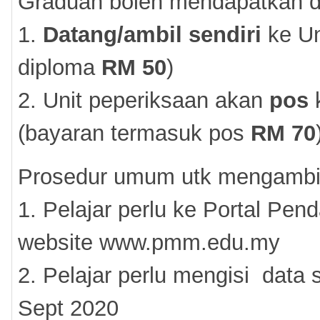
Graduan boleh mendapatkan d
1.
Datang/ambil sendiri
ke Un
diploma
RM 50
)
2. Unit peperiksaan akan
pos
k
(bayaran termasuk pos
RM 70
Prosedur umum utk mengambil
1. Pelajar perlu ke Portal Pe
website www.pmm.edu.my
2. Pelajar perlu mengisi data s
Sept 2020