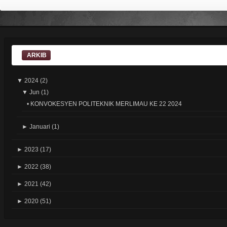
ARKIB
▼
2024
(2)
▼
Jun
(1)
•
KONVOKESYEN POLITEKNIK MERLIMAU KE 22 2024
►
Januari
(1)
►
2023
(17)
►
2022
(38)
►
2021
(42)
►
2020
(51)