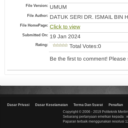
File Version:
UMUM
File Author:
DATUK SERI DR. ISMAIL BIN 
File HomePage:
Click to view
Submitted On:
19 Jan 2024
Rating:
Total Votes:0
Be the first to comment! Please s
Dasar Privasi
Dasar Keselamatan
Terma Dan Syarat
Penafian
Copyright © 2006 - 2019 Politeknik Merli
Sebarang pertanyaan emelkan kepada : 
Paparan terbaik menggunakan resolusi 12