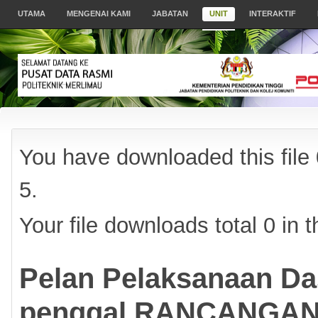
UTAMA
MENGENAI KAMI
JABATAN
UNIT
INTERAKTIF
You have downloaded this file 0
5.
Your file downloads total 0 in th
Pelan Pelaksanaan Das
penggal RANCANGA