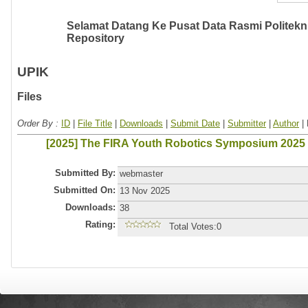
Selamat Datang Ke Pusat Data Rasmi Politeknik
Repository
UPIK
Files
Order By :
ID
|
File Title
|
Downloads
|
Submit Date
|
Submitter
|
Author
| 
[2025] The FIRA Youth Robotics Symposium 2025
Submitted By:
webmaster
Submitted On:
13 Nov 2025
Downloads:
38
Rating:
Total Votes:0