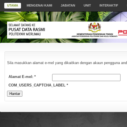
UTAMA
MENGENAI KAMI
JABATAN
UNIT
INTERAKTIF
Sila masukkan alamat e-mel yang dikaitkan dengan akaun pengguna anda
Alamat E-mel:
*
COM_USERS_CAPTCHA_LABEL
*
Hantar