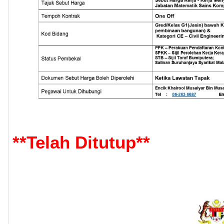
**
Telah Ditutup
**