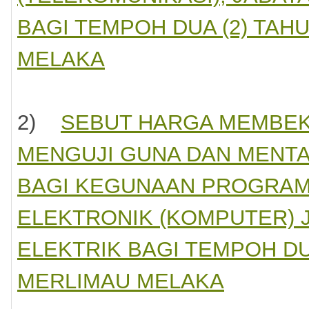
nyertai
waran
BAGI TEMPOH DUA (2) TAH
leh
ngambil
kumen
MELAKA
butharga
da
usetia
cara
rcuma.
2)
SEBUT HARGA MEMBEK
MENGUJI GUNA DAN MENTA
BAGI KEGUNAAN PROGRAM
men
harga
ELEKTRONIK (KOMPUTER) 
ELEKTRIK BAGI TEMPOH DUA
kap
MERLIMAU MELAKA
datangani
aklah