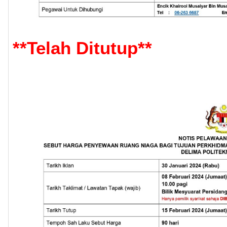
**
Telah Ditutup
**