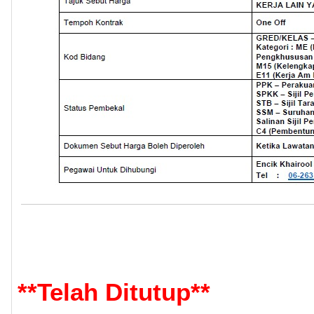
**
Telah Ditutup
**