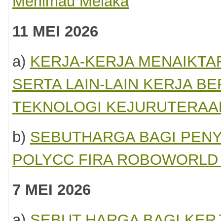
Merlimau Melaka
D
BUTHARGA
11 MEI 2026
/SH/10(S)/2015
a)
KERJA-KERJA MENAIKTAR
SERTA LAIN-LAIN KERJA B
TEKNOLOGI KEJURUTERAA
butharga
alah
pelawa
b)
SEBUTHARGA BAGI PEN
pada
nyebutharga
ng
POLYCC FIRA ROBOWORLD 
ralamat
rta
roperasi
7 MEI 2026
geri
laka
a)
SEBUT HARGA BAGI KER