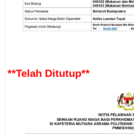
**
Telah Ditutup
**