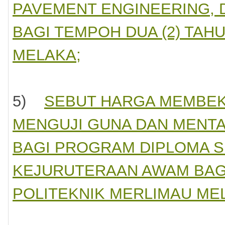
PAVEMENT ENGINEERING,
eknik
imau
BAGI TEMPOH DUA (2) TAH
a.
k
MELAKA;
eknik
imau
5)
SEBUT HARGA MEMBEK
anggungjawab
MENGUJI GUNA DAN MENTA
rang
BAGI PROGRAM DIPLOMA SE
watan
KEJURUTERAAN AWAM BAGI
angan
POLITEKNIK MERLIMAU ME
men
harga