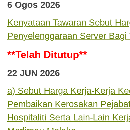
6 Ogos 2026
BUTHARGA
MBEKAL
Kenyataan Tawaran Sebut Har
N
Penyelenggaraan Server Bag
NGHANTAR
LBAGAI
**
Telah Ditutup
**
IS
RTAS
22 JUN 2026
ITEKNIK
a) Sebut Harga Kerja-Kerja 
LIMAU,
LAKA
.
Pembaikan Kerosakan Pejabat
Hospitaliti Serta Lain-Lain Ker