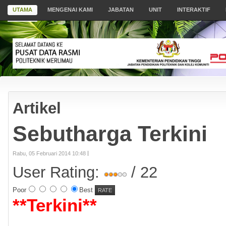
UTAMA
MENGENAI KAMI
JABATAN
UNIT
INTERAKTIF
YATAAN
WARAN
Artikel
ENTERIAN
DIDIKAN
Sebutharga Terkini
AYSIA
Rabu, 05 Februari 2014 10:48
ITEKNIK
User Rating:
/ 22
LIMAU,
AKA
Poor
Best
**
Terkini
**