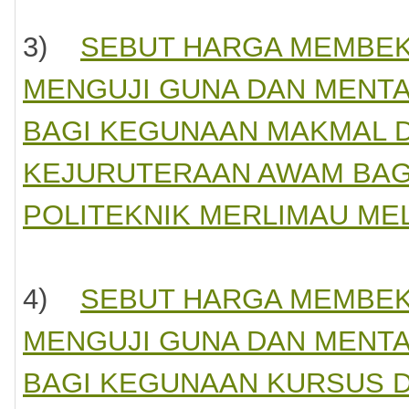
ahkan
da
3)
SEBUT HARGA MEMBEK
tia
MENGUJI GUNA DAN MENTA
lum
BAGI KEGUNAAN MAKMAL 
KEJURUTERAAN AWAM BAGI
aat)
POLITEKNIK MERLIMAU ME
4)
SEBUT HARGA MEMBEK
MENGUJI GUNA DAN MENTA
h,
BAGI KEGUNAAN KURSUS DC
mat
urusan,