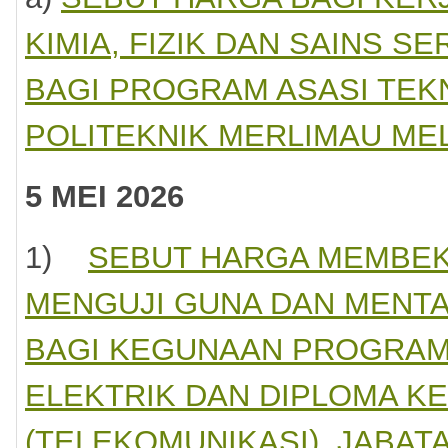
KIMIA, FIZIK DAN SAINS S
BAGI PROGRAM ASASI TEK
BUTIR-BUTIR TAWARAN
KELAYAKAN
POLITEKNIK MERLIMAU ME
SEBUTHARGA
MEMBEKAL DAN
Sijil Kementerian (
MENGHANTAR PELBAGAI JENIS
Ø
KERTAS DI POLITEKNIK MERLIMAU,
010201)
5 MEI 2026
MELAKA
.
Sijil Bumiputera
Ø
1)
SEBUT HARGA MEMBEK
Harga dokumen :
PERCUMA
MENGUJI GUNA DAN MENTA
BAGI KEGUNAAN PROGRAM
ELEKTRIK DAN DIPLOMA K
nyebutharga
ang
(TELEKOMUNIKASI), JABA
gin