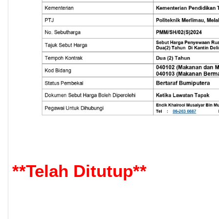
**
Telah Ditutup
**