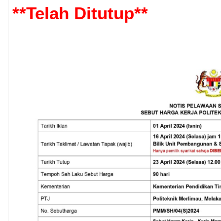
**
Telah Ditutup
**