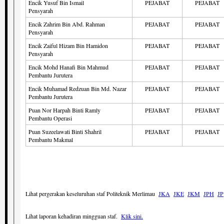
Encik Yusuf Bin Ismail
PEJABAT
PEJABAT
Pensyarah
Encik Zahrim Bin Abd. Rahman
PEJABAT
PEJABAT
Pensyarah
Encik Zaiful Hizam Bin Hamidon
PEJABAT
PEJABAT
Pensyarah
Encik Mohd Hanafi Bin Mahmud
PEJABAT
PEJABAT
Pembantu Jurutera
Encik Muhamad Redzuan Bin Md. Nazar
PEJABAT
PEJABAT
Pembantu Jurutera
Puan Nor Harpah Binti Ramly
PEJABAT
PEJABAT
Pembantu Operasi
Puan Suzeelawati Binti Shahril
PEJABAT
PEJABAT
Pembantu Makmal
Lihat pergerakan keseluruhan staf Politeknik Merlimau
JKA
JKE
JKM
JPH
JP
Lihat laporan kehadiran mingguan staf.
Klik sini.