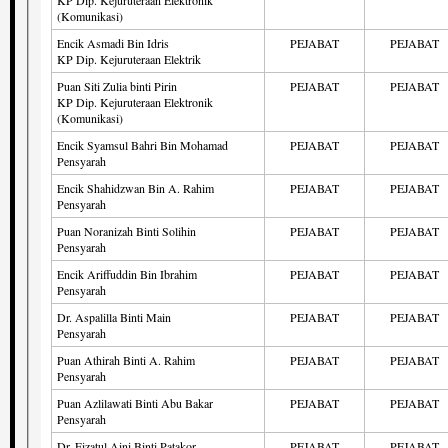
(Komunikasi)
Encik Asmadi Bin Idris
PEJABAT
PEJABAT
KP Dip. Kejuruteraan Elektrik
Puan Siti Zulia binti Pirin
PEJABAT
PEJABAT
KP Dip. Kejuruteraan Elektronik
(Komunikasi)
Encik Syamsul Bahri Bin Mohamad
PEJABAT
PEJABAT
Pensyarah
Encik Shahidzwan Bin A. Rahim
PEJABAT
PEJABAT
Pensyarah
Puan Noranizah Binti Solihin
PEJABAT
PEJABAT
Pensyarah
Encik Ariffuddin Bin Ibrahim
PEJABAT
PEJABAT
Pensyarah
Dr. Aspalilla Binti Main
PEJABAT
PEJABAT
Pensyarah
Puan Athirah Binti A. Rahim
PEJABAT
PEJABAT
Pensyarah
Puan Azlilawati Binti Abu Bakar
PEJABAT
PEJABAT
Pensyarah
Dr. Fizatul Aini Binti Patakor
PEJABAT
PEJABAT