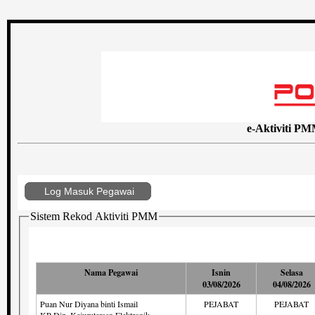
e-Aktiviti P
Log Masuk Pegawai
Sistem Rekod Aktiviti PMM
Nama Pegawai
Isnin
Selasa
03/08/2026
04/08/2026
Puan Nur Diyana binti Ismail
PEJABAT
PEJABAT
KP Dip. Kejuruteraan Elektronik