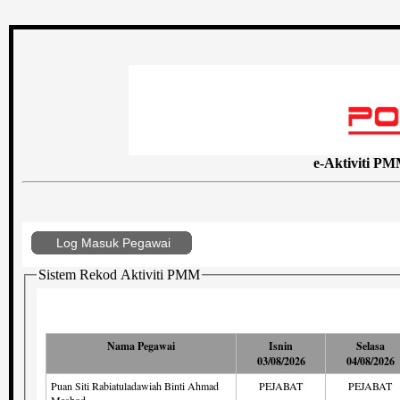
e-Aktiviti P
Log Masuk Pegawai
Sistem Rekod Aktiviti PMM
Nama Pegawai
Isnin
Selasa
03/08/2026
04/08/2026
Puan Siti Rabiatuladawiah Binti Ahmad
PEJABAT
PEJABAT
Mashod