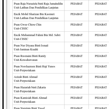
Puan Raja Nuraziela binti Raja Jamaluddin
PEJABAT
PEJABAT
Unit-Latihan Dan Pendidikan Lanjutan
Encik Mohd Sharizan Bin Kasmuri
PEJABAT
PEJABAT
Unit-Latihan Dan Pendidikan Lanjutan
Puan Gwee Chiou Chin
PEJABAT
PEJABAT
Unit-CISEC
Encik Muhammad Fahmi Bin Md. Sabri
PEJABAT
PEJABAT
Unit-CISEC
Puan Nur Diyana Binti Ismail
PEJABAT
PEJABAT
Unit-Jaminan Kualiti
Puan Rusmaini Binti Ramly
PEJABAT
PEJABAT
Unit-Keusahawanan
Puan Norshazreen Binti Haji Yunos
PEJABAT
PEJABAT
Unit-Perpustakaan
Azizah Binti Ahmad
PEJABAT
PEJABAT
Unit-Perpustakaan
Puan Hazariah binti Zakaria
PEJABAT
PEJABAT
Unit-Perpustakaan
Puan Kamisiah Binti Ahmad
PEJABAT
PEJABAT
Unit-Perpustakaan
Puan Nurulain Binti Yusof
PEJABAT
PEJABAT