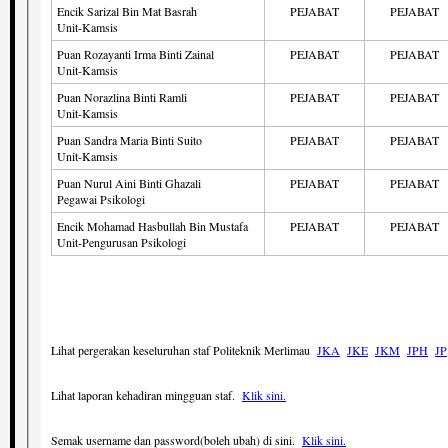
Encik Sarizal Bin Mat Basrah
PEJABAT
PEJABAT
Unit-Kamsis
Puan Rozayanti Irma Binti Zainal
PEJABAT
PEJABAT
Unit-Kamsis
Puan Norazlina Binti Ramli
PEJABAT
PEJABAT
Unit-Kamsis
Puan Sandra Maria Binti Suito
PEJABAT
PEJABAT
Unit-Kamsis
Puan Nurul Aini Binti Ghazali
PEJABAT
PEJABAT
Pegawai Psikologi
Encik Mohamad Hasbullah Bin Mustafa
PEJABAT
PEJABAT
Unit-Pengurusan Psikologi
Lihat pergerakan keseluruhan staf Politeknik Merlimau
JKA
JKE
JKM
JPH
JP
Lihat laporan kehadiran mingguan staf.
Klik sini.
Semak username dan password(boleh ubah) di sini.
Klik sini.