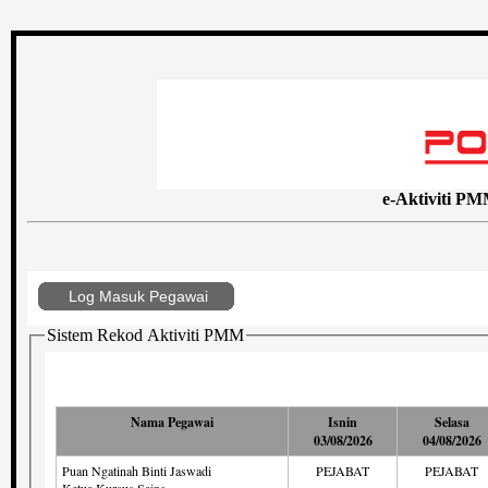
e-Aktiviti P
Log Masuk Pegawai
Sistem Rekod Aktiviti PMM
Nama Pegawai
Isnin
Selasa
03/08/2026
04/08/2026
Puan Ngatinah Binti Jaswadi
PEJABAT
PEJABAT
Ketua Kursus Sains