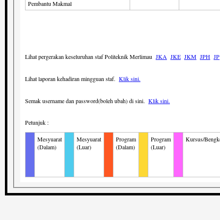
Pembantu Makmal
Lihat pergerakan keseluruhan staf Politeknik Merlimau
JKA
JKE
JKM
JPH
JP
Lihat laporan kehadiran mingguan staf.
Klik sini.
Semak username dan password(boleh ubah) di sini.
Klik sini.
Petunjuk :
Mesyuarat
Mesyuarat
Program
Program
Kursus/Bengk
(Dalam)
(Luar)
(Dalam)
(Luar)