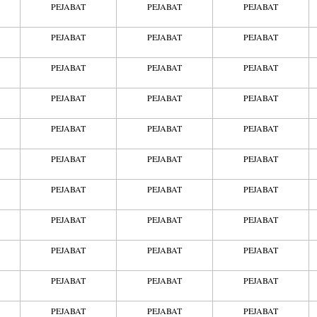
PEJABAT
PEJABAT
PEJABAT
PEJABAT
PEJABAT
PEJABAT
PEJABAT
PEJABAT
PEJABAT
PEJABAT
PEJABAT
PEJABAT
PEJABAT
PEJABAT
PEJABAT
PEJABAT
PEJABAT
PEJABAT
PEJABAT
PEJABAT
PEJABAT
PEJABAT
PEJABAT
PEJABAT
PEJABAT
PEJABAT
PEJABAT
PEJABAT
PEJABAT
PEJABAT
PEJABAT
PEJABAT
PEJABAT