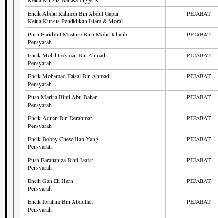
Encik Abdul Rahman Bin Abdul Gapar
PEJABAT
Ketua Kursus Pendidikan Islam & Moral
Puan Faridatul Mastura Binti Mohd Khatib
PEJABAT
Pensyarah
Encik Mohd Lokman Bin Ahmad
PEJABAT
Pensyarah
Encik Mohamad Faisal Bin Ahmad
PEJABAT
Pensyarah
Puan Marina Binti Abu Bakar
PEJABAT
Pensyarah
Encik Adnan Bin Derahman
PEJABAT
Pensyarah
Encik Bobby Chew Han Yong
PEJABAT
Pensyarah
Puan Farahaniza Binti Jaafar
PEJABAT
Pensyarah
Encik Gan Ek Hern
PEJABAT
Pensyarah
Encik Ibrahim Bin Abdullah
PEJABAT
Pensyarah