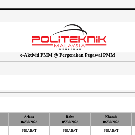
e-Aktiviti PMM @ Pergerakan Pegawai PMM
Selasa
Rabu
Khamis
04/08/2026
05/08/2026
06/08/2026
PEJABAT
PEJABAT
PEJABAT