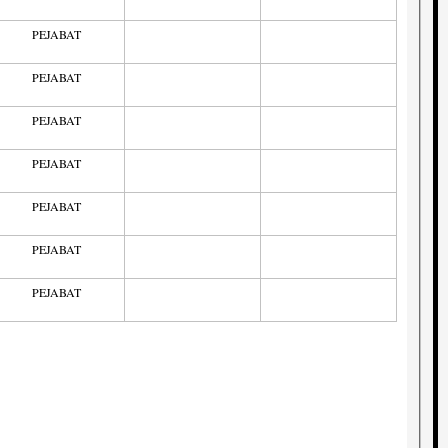
PEJABAT
PEJABAT
PEJABAT
PEJABAT
PEJABAT
PEJABAT
PEJABAT