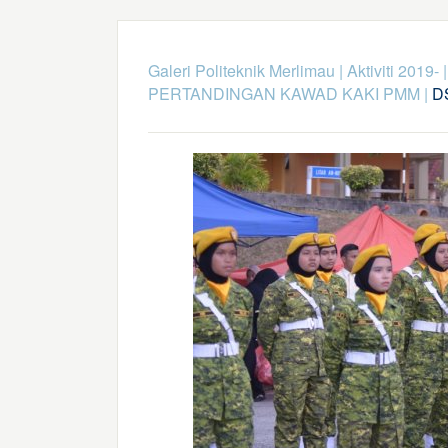
Galeri Politeknik Merlimau
|
Aktiviti 2019-
PERTANDINGAN KAWAD KAKI PMM
|
D