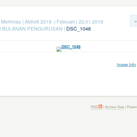
«
k Merlimau
|
Aktiviti 2019-
|
Februari
|
22.01.2019
 BULANAN PENGURUSAN
|
DSC_1048
Image Info
RSS
|
Archive View
| Power