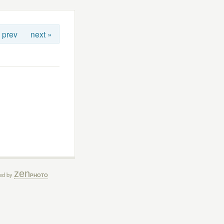
 prev
next »
zen
ed by
PHOTO