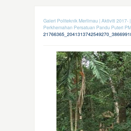
Galeri Politeknik Merlimau
|
Aktiviti 2017-
Perkhemahan Persatuan Pandu Puteri P
21766365_2041313742549270_3866991