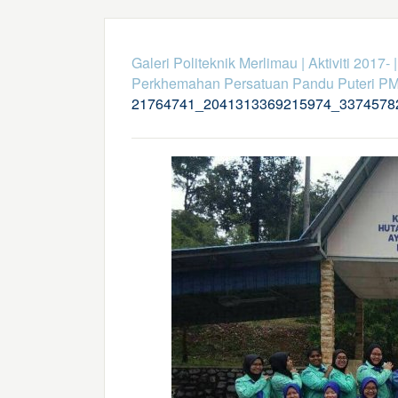
Galeri Politeknik Merlimau
|
Aktiviti 2017-
Perkhemahan Persatuan Pandu Puteri P
21764741_2041313369215974_3374578