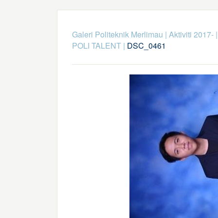
Galeri Politeknik Merlimau
|
Aktiviti 2017-
POLI TALENT
|
DSC_0461