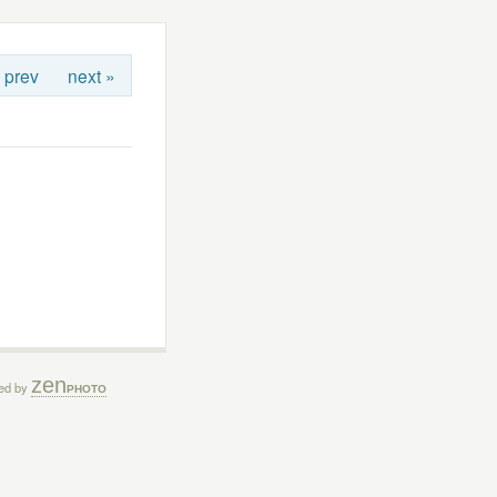
 prev
next »
zen
ed by
PHOTO