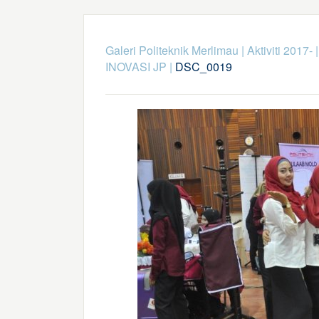
Galeri Politeknik Merlimau
|
Aktiviti 2017-
INOVASI JP
|
DSC_0019