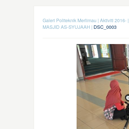
Galeri Politeknik Merlimau
|
Aktiviti 2016-
MASJID AS-SYUJAAH
|
DSC_0003