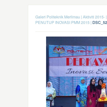
Galeri Politeknik Merlimau
|
Aktiviti 2015-
PENUTUP INOVASI PMM 2015
|
DSC_52