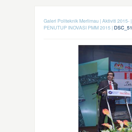
Galeri Politeknik Merlimau
|
Aktiviti 2015-
PENUTUP INOVASI PMM 2015
|
DSC_51