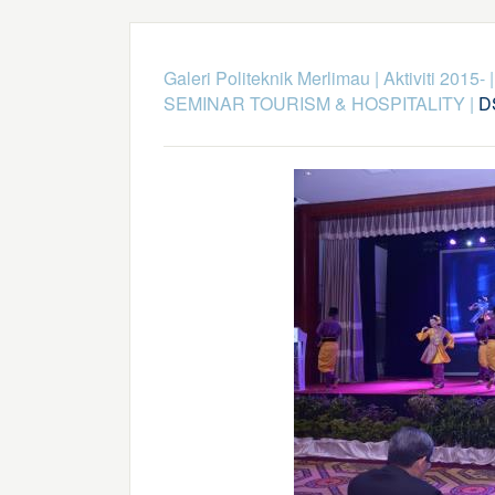
Galeri Politeknik Merlimau
|
Aktiviti 2015-
SEMINAR TOURISM & HOSPITALITY
|
D