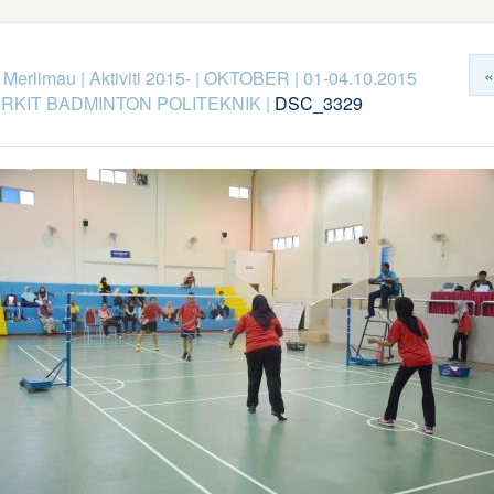
«
k Merlimau
|
Aktiviti 2015-
|
OKTOBER
|
01-04.10.2015
RKIT BADMINTON POLITEKNIK
|
DSC_3329