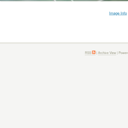
Image Info
RSS
|
Archive View
| Power