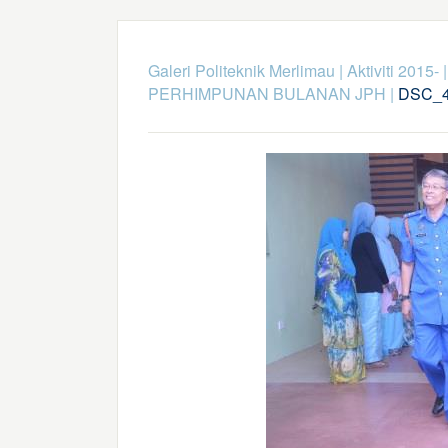
Galeri Politeknik Merlimau
|
Aktiviti 2015-
PERHIMPUNAN BULANAN JPH
|
DSC_4