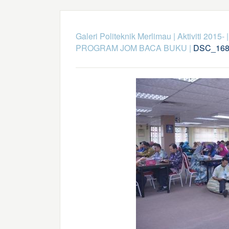
Galeri Politeknik Merlimau
|
Aktiviti 2015-
PROGRAM JOM BACA BUKU
|
DSC_168