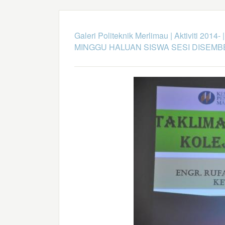
Galeri Politeknik Merlimau
|
Aktiviti 2014-
MINGGU HALUAN SISWA SESI DISEMB