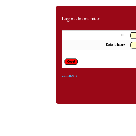
Login administrator
ID:
Kata Laluan:
<<---BACK