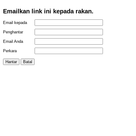
Emailkan link ini kepada rakan.
Email kepada
Penghantar
Email Anda
Perkara
Hantar
Batal