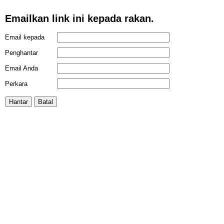
Emailkan link ini kepada rakan.
Email kepada
Penghantar
Email Anda
Perkara
Hantar
Batal