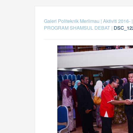
Galeri Politeknik Merlimau
|
Aktiviti 2016-
PROGRAM SHAMSUL DEBAT
|
DSC_122