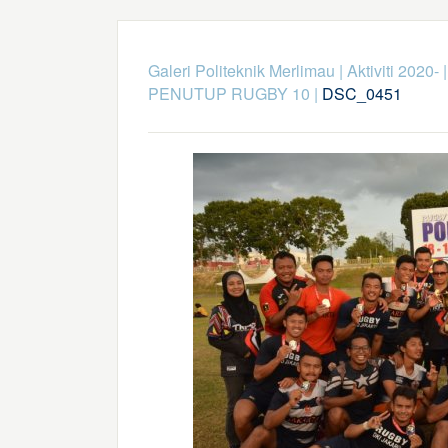
Galeri Politeknik Merlimau
|
Aktiviti 2020-
PENUTUP RUGBY 10
|
DSC_0451