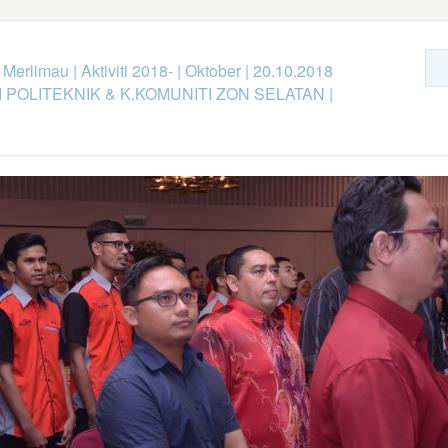
k Merlimau
|
Aktiviti 2018-
|
Oktober
|
20.10.2018
 POLITEKNIK & K.KOMUNITI ZON SELATAN
|