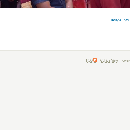
Image Info
RSS
|
Archive View
| Power