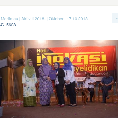
«
k Merlimau
|
Aktiviti 2018-
|
Oktober
|
17.10.2018
C_5628