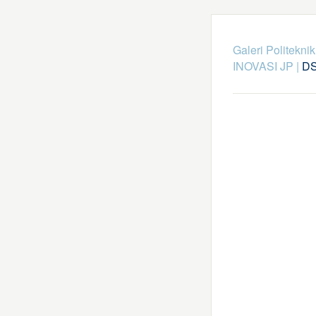
Galeri Politekni
INOVASI JP
|
DS