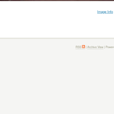
Image Info
RSS
|
Archive View
| Power