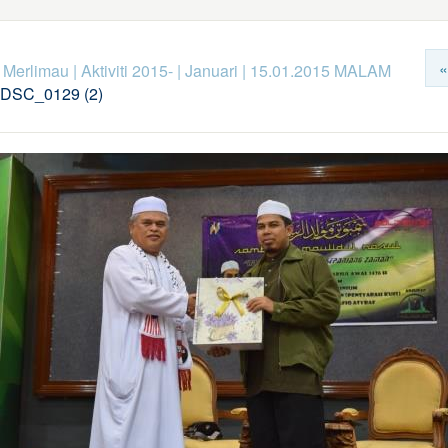
«
k Merlimau
|
Aktiviti 2015-
|
Januari
|
15.01.2015 MALAM
DSC_0129 (2)