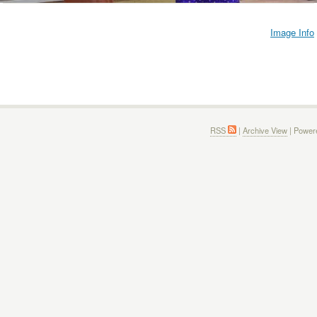
Image Info
RSS
|
Archive View
| Power