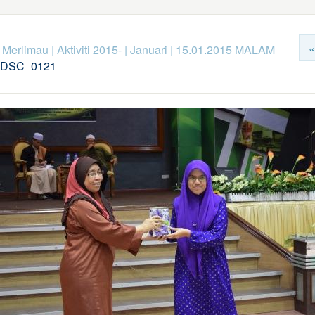
«
k Merlimau
|
Aktiviti 2015-
|
Januari
|
15.01.2015 MALAM
DSC_0121