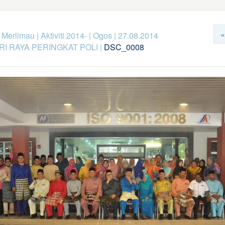
«
k Merlimau
|
Aktiviti 2014-
|
Ogos
|
27.08.2014
I RAYA PERINGKAT POLI
|
DSC_0008