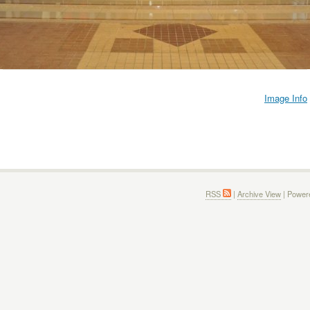
Image Info
RSS
|
Archive View
| Power