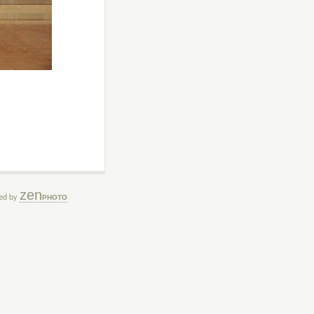
zen
ed by
PHOTO