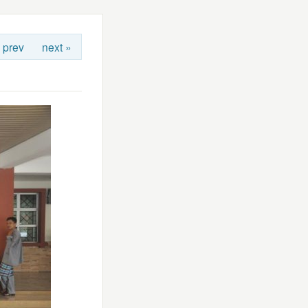
 prev
next »