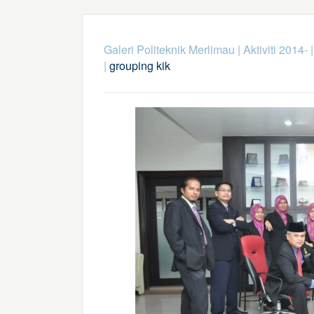
Galeri Politeknik Merlimau
|
Aktiviti 2014-
|
grouping kik